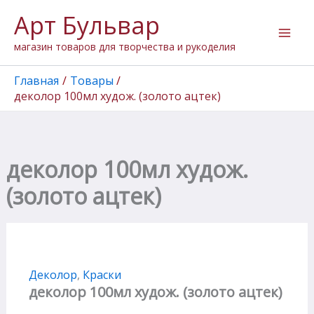
Количество
Перейти
Арт Бульвар
товара
к
деколор
содержимому
магазин товаров для творчества и рукоделия
100мл
худож.
(золото
Главная
Товары
ацтек)
деколор 100мл худож. (золото ацтек)
деколор 100мл худож.
(золото ацтек)
Деколор
,
Краски
деколор 100мл худож. (золото ацтек)