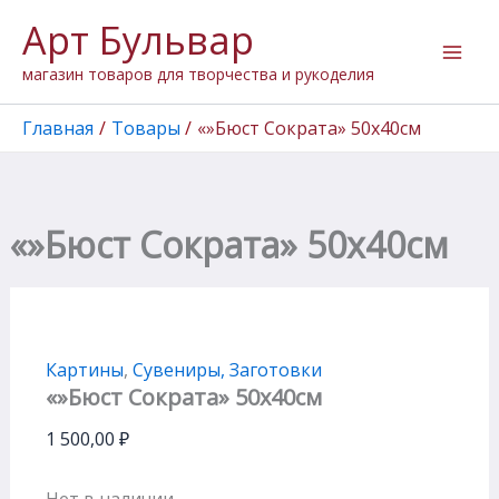
Перейти
Арт Бульвар
к
содержимому
магазин товаров для творчества и рукоделия
Главная
Товары
«»Бюст Сократа» 50х40см
«»Бюст Сократа» 50х40см
Картины
,
Сувениры, Заготовки
«»Бюст Сократа» 50х40см
1 500,00
₽
Нет в наличии