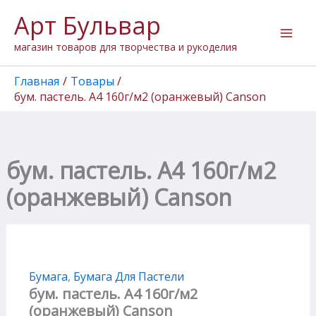
Количество
Перейти
Арт Бульвар
товара
к
бум.
содержимому
магазин товаров для творчества и рукоделия
пастель.
А4
160г/
Главная
Товары
м2
бум. пастель. А4 160г/м2 (оранжевый) Canson
(оранжевый)
Canson
бум. пастель. А4 160г/м2
(оранжевый) Canson
Бумага
,
Бумага Для Пастели
бум. пастель. А4 160г/м2
(оранжевый) Canson