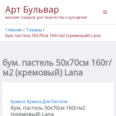
Количество
Перейти
Арт Бульвар
товара
к
бум.
содержимому
магазин товаров для творчества и рукоделия
пастель
50х70см
160г/
Главная
Товары
м2
бум. пастель 50х70см 160г/м2 (кремовый) Lana
(кремовый)
Lana
бум. пастель 50х70см 160г/
м2 (кремовый) Lana
Бумага
,
Бумага Для Пастели
бум. пастель 50х70см 160г/м2
(кремовый) Lana