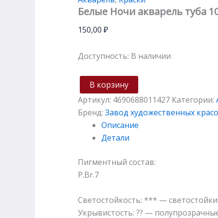
Белые Ночи акварель туба 1
150,00
₽
Доступность:
В наличии
В корзину
Артикул:
4690688011427
Категории:
Бренд:
Завод художественных крас
Описание
Детали
Пигментный состав:
P.Br.7
Светостойкость: *** — светостойки
Укрывистость: ?? — полупрозрачны