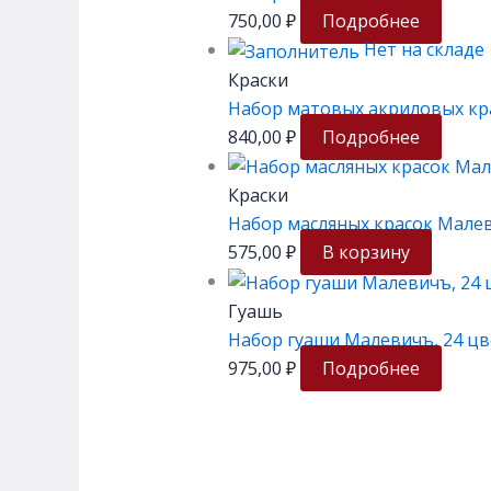
750,00
₽
Подробнее
Нет на складе
Краски
Набор матовых акриловых кр
840,00
₽
Подробнее
Краски
Набор масляных красок Малеви
575,00
₽
В корзину
Гуашь
Набор гуаши Малевичъ, 24 цв
975,00
₽
Подробнее