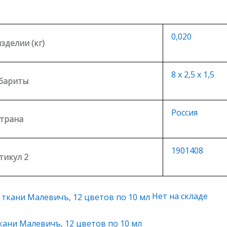
0,020
изделии (кг)
8 х 2,5 х 1,5
бариты
Россия
трана
1901408
тикул 2
Нет на складе
кани Малевичъ, 12 цветов по 10 мл