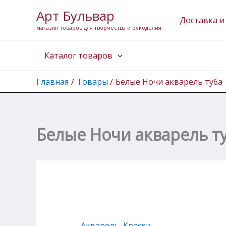
Количество
Перейти
Арт Бульвар
товара
к
Доставка и
Белые
магазин товаров для творчества и рукоделия
содержимому
Ночи
акварель
Каталог товаров
туба
10
мл
Главная
Товары
Белые Ночи акварель туба
Умбра
жженая
Белые Ночи акварель т
Акварель
,
Краски