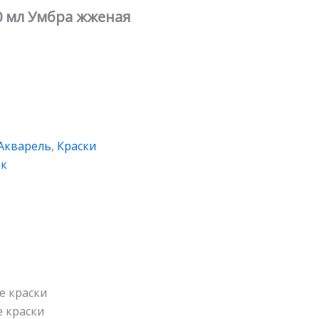
0 мл Умбра жженая
Акварель
,
Краски
ок
е краски
е краски