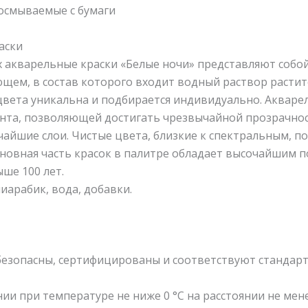
космываемые с бумаги
аски
акварельные краски «Белые ночи» представляют собой
щем, в состав которого входит водный раствор растит
цвета уникальна и подбирается индивидуально. Акваре
нта, позволяющей достигать чрезвычайной прозрачнос
чайшие слои. Чистые цвета, близкие к спектральным, по
новная часть красок в палитре обладает высочайшим п
ше 100 лет.
иарабик, вода, добавки.
безопасны, сертифицированы и соответствуют стандарт
и при температуре не ниже 0 °С на расстоянии не мене