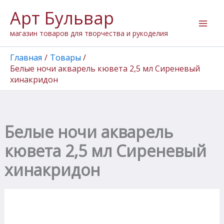
Количество
Перейти
Арт Бульвар
товара
к
Белые
содержимому
магазин товаров для творчества и рукоделия
ночи
акварель
кювета
Главная
Товары
2,5
Белые ночи акварель кювета 2,5 мл Сиреневый
мл
хинакридон
Сиреневый
хинакридон
Белые ночи акварель
кювета 2,5 мл Сиреневый
хинакридон