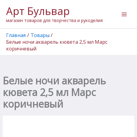
Количество
Перейти
Арт Бульвар
товара
к
Белые
содержимому
магазин товаров для творчества и рукоделия
ночи
акварель
кювета
Главная
Товары
2,5
Белые ночи акварель кювета 2,5 мл Марс
мл
коричневый
Марс
коричневый
Белые ночи акварель
кювета 2,5 мл Марс
коричневый