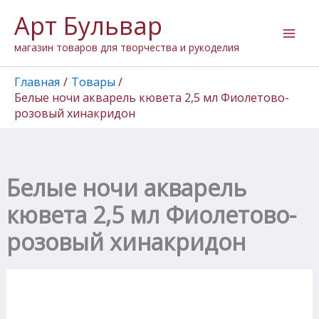
Количество
Перейти
Арт Бульвар
товара
к
Белые
содержимому
магазин товаров для творчества и рукоделия
ночи
акварель
кювета
Главная
Товары
2,5
Белые ночи акварель кювета 2,5 мл Фиолетово-
мл
розовый хинакридон
Фиолетово-
розовый
хинакридон
Белые ночи акварель
кювета 2,5 мл Фиолетово-
розовый хинакридон