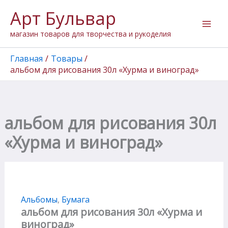
Количество
Перейти
Арт Бульвар
товара
к
альбом
содержимому
магазин товаров для творчества и рукоделия
для
рисования
30л
Главная
Товары
"Хурма
альбом для рисования 30л «Хурма и виноград»
и
виноград"
альбом для рисования 30л
«Хурма и виноград»
Альбомы
,
Бумага
альбом для рисования 30л «Хурма и
виноград»