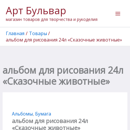
Количество
Перейти
Арт Бульвар
товара
к
альбом
содержимому
магазин товаров для творчества и рукоделия
для
рисования
24л
Главная
Товары
"Сказочные
альбом для рисования 24л «Сказочные животные»
животные"
альбом для рисования 24л
«Сказочные животные»
Альбомы
,
Бумага
альбом для рисования 24л
«Сказочные животные»