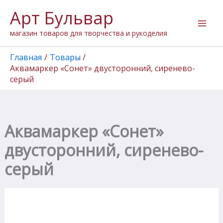
Количество
Перейти
Арт Бульвар
товара
к
Аквамаркер
содержимому
магазин товаров для творчества и рукоделия
"Сонет"
двусторонний,
сиренево-
Главная
Товары
серый
Аквамаркер «Сонет» двусторонний, сиренево-
серый
Аквамаркер «Сонет»
двусторонний, сиренево-
серый