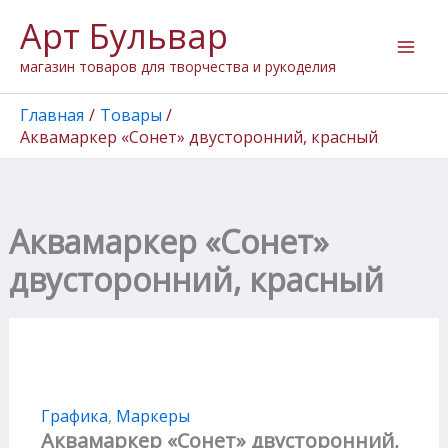
Количество
Перейти
Арт Бульвар
товара
к
Аквамаркер
содержимому
магазин товаров для творчества и рукоделия
"Сонет"
двусторонний,
красный
Главная
Товары
Аквамаркер «Сонет» двусторонний, красный
Аквамаркер «Сонет»
двусторонний, красный
Графика
,
Маркеры
Аквамаркер «Сонет» двусторонний,