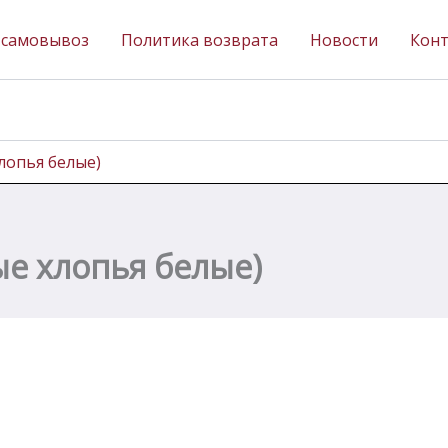
 самовывоз
Политика возврата
Новости
Кон
лопья белые)
ые хлопья белые)