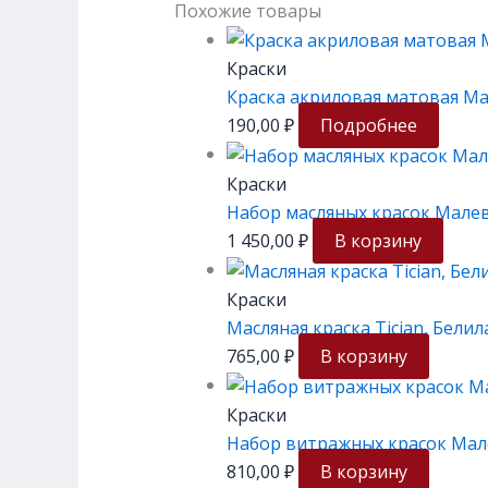
Похожие товары
Краски
Краска акриловая матовая Ма
190,00
₽
Подробнее
Краски
Набор масляных красок Малев
1 450,00
₽
В корзину
Краски
Масляная краска Tician, Белил
765,00
₽
В корзину
Краски
Набор витражных красок Мале
810,00
₽
В корзину