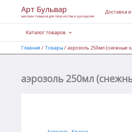
Количество
Перейти
Арт Бульвар
товара
к
Доставка и
аэрозоль
магазин товаров для творчества и рукоделия
содержимому
250мл
(снежные
Каталог товаров
хлопья
белые)
Главная
Товары
аэрозоль 250мл (снежные х
аэрозоль 250мл (снежн
Аэрозоль
,
Краски