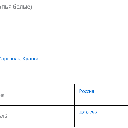
опья белые)
Аэрозоль
,
Краски
Россия
на
4292797
л 2