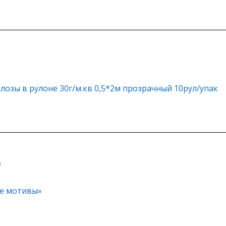
лозы в рулоне 30г/м.кв 0,5*2м прозрачный 10рул/упак
е
ие мотивы»