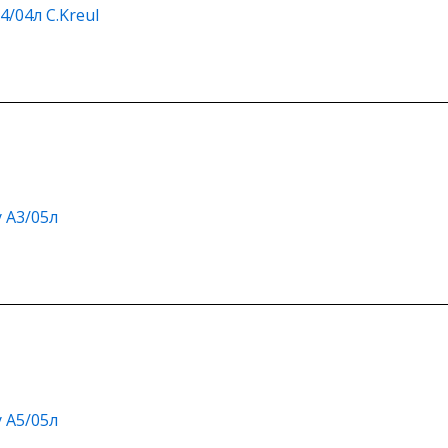
/04л C.Kreul
 А3/05л
 А5/05л