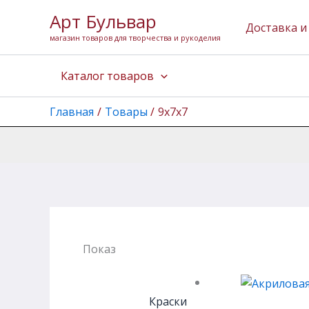
Перейти
Арт Бульвар
к
Доставка и
магазин товаров для творчества и рукоделия
содержимому
Каталог товаров
Главная
Товары
9х7х7
Показаны все результаты (3)
Краски