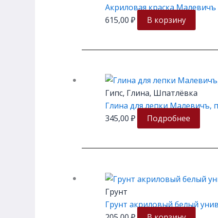
Акриловая краска Малевичъ 
615,00
₽
В корзину
Гипс, Глина, Шпатлёвка
Глина для лепки Малевичъ, п
345,00
₽
Подробнее
Грунт
Грунт акриловый белый унив
205,00
₽
В корзину