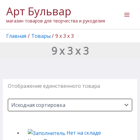
Перейти
Арт Бульвар
к
содержимому
магазин товаров для творчества и рукоделия
Главная
Товары
9 х 3 х 3
9 х 3 х 3
Отображение единственного товара
Нет на складе