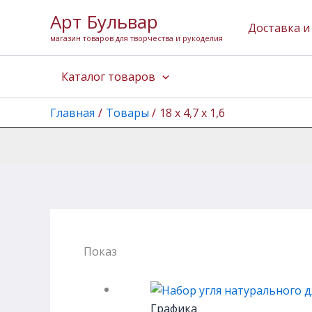
Перейти
Арт Бульвар
к
Доставка и
магазин товаров для творчества и рукоделия
содержимому
Каталог товаров
Главная
Товары
18 х 4,7 х 1,6
Показаны все результаты (3)
Графика