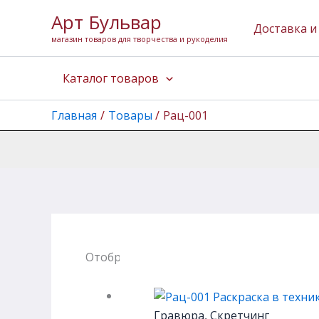
Перейти
Арт Бульвар
к
Доставка и
магазин товаров для творчества и рукоделия
содержимому
Каталог товаров
Главная
Товары
Рац-001
Отображение единственного товара
Гравюра, Скретчинг