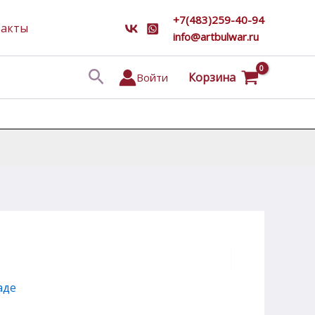
+7(483)259-40-94
такты
info@artbulwar.ru
Поиск
Корзина
Войти
аде