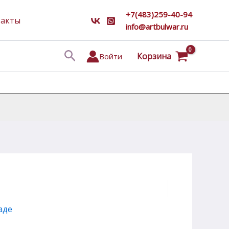
+7(483)259-40-94
такты
info@artbulwar.ru
Поиск
Корзина
Войти
аде