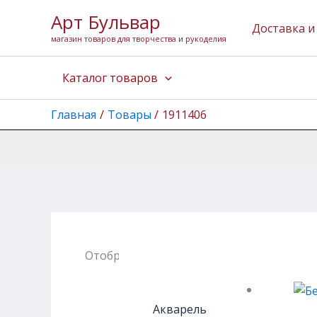
Перейти
Арт Бульвар
к
Доставка и
магазин товаров для творчества и рукоделия
содержимому
Каталог товаров
Главная
Товары
1911406
Отображение единственного товара
Акварель