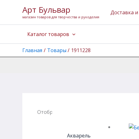
Перейти
Арт Бульвар
к
Доставка и
магазин товаров для творчества и рукоделия
содержимому
Каталог товаров
Главная
Товары
1911228
Отображение единственного товара
Акварель