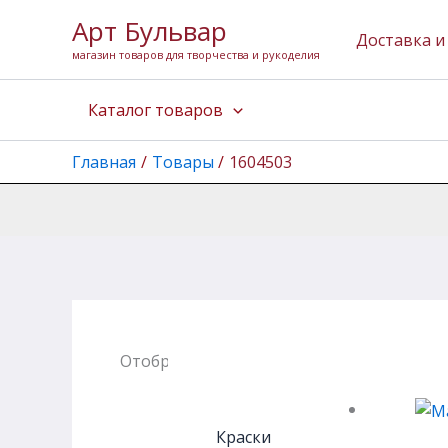
Перейти
Арт Бульвар
к
Доставка и
магазин товаров для творчества и рукоделия
содержимому
Каталог товаров
Главная
Товары
1604503
Отображение единственного товара
Краски