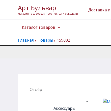
Перейти
Арт Бульвар
к
Доставка и
магазин товаров для творчества и рукоделия
содержимому
Каталог товаров
Главная
Товары
159002
Отображение единственного товара
Аксессуары