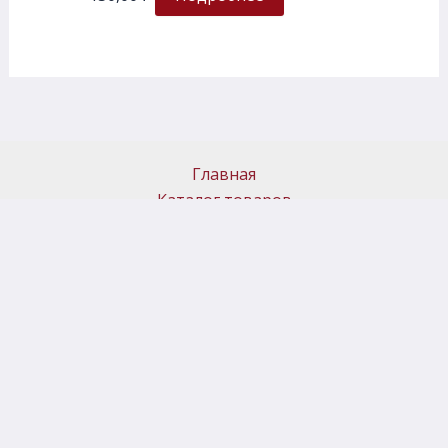
Главная
Каталог товаров
Доставка и самовывоз
Политика возврата
Новости
Контакты
Корзина
Профиль