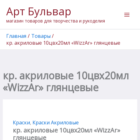
Перейти
Арт Бульвар
к
содержимому
магазин товаров для творчества и рукоделия
Главная
Товары
кр. акриловые 10цвх20мл «WizzAr» глянцевые
кр. акриловые 10цвх20мл
«WizzAr» глянцевые
Краски
,
Краски Акриловые
кр. акриловые 10цвх20мл «WizzAr»
глянцевые