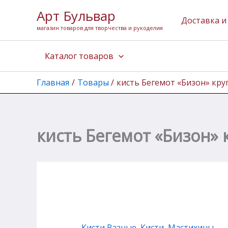
Количество
Перейти
Арт Бульвар
товара
к
Доставка и
кисть
магазин товаров для творчества и рукоделия
содержимому
Бегемот
"Бизон"
Каталог товаров
круглая
короткая
№10
Главная
Товары
кисть Бегемот «Бизон» кру
кисть Бегемот «Бизон» 
Кисти Разные
,
Кисти, Мастихины