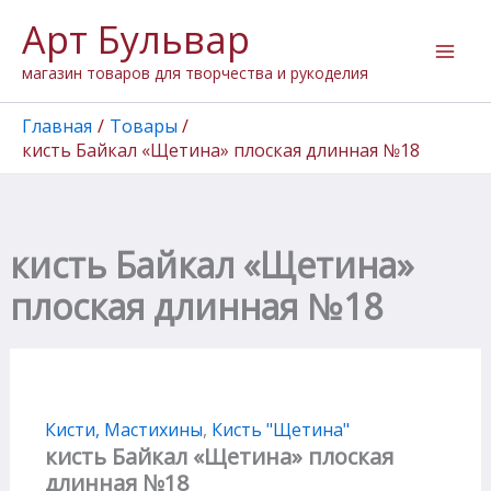
Количество
Перейти
Арт Бульвар
товара
к
кисть
содержимому
магазин товаров для творчества и рукоделия
Байкал
"Щетина"
плоская
Главная
Товары
длинная
кисть Байкал «Щетина» плоская длинная №18
№18
кисть Байкал «Щетина»
плоская длинная №18
Кисти, Мастихины
,
Кисть "Щетина"
кисть Байкал «Щетина» плоская
длинная №18